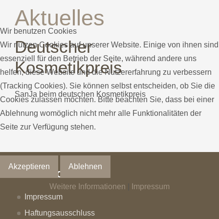
Aktuelles
Wir benutzen Cookies
Deutscher
Wir nutzen Cookies auf unserer Website. Einige von ihnen sind
essenziell für den Betrieb der Seite, während andere uns
Kosmetikpreis
helfen, diese Website und die Nutzererfahrung zu verbessern
(Tracking Cookies). Sie können selbst entscheiden, ob Sie die
SanJa beim deutschen Kosmetikpreis
Cookies zulassen möchten. Bitte beachten Sie, dass bei einer
Ablehnung womöglich nicht mehr alle Funktionalitäten der
Seite zur Verfügung stehen.
Akzeptieren
Ablehnen
Rechtliches
Weitere Informationen
|
Impressum
Impressum
Haftungsausschluss