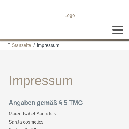
Alle Leistungen
Öffnungszeiten
Info
Startseite
Impressum
Hautbildverbesserung Karlsruhe
Räumlichkeiten
Anfahrt
Gesichtsbehandlungen
Impressum
Wimpern
Angaben gemäß § 5 TMG
Maren Isabel Saunders
SanJa cosmetics
Massagen