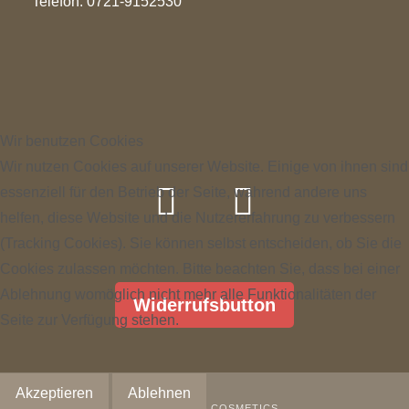
Telefon: 0721-9152530
Wir benutzen Cookies
Wir nutzen Cookies auf unserer Website. Einige von ihnen sind
essenziell für den Betrieb der Seite, während andere uns
helfen, diese Website und die Nutzererfahrung zu verbessern
(Tracking Cookies). Sie können selbst entscheiden, ob Sie die
Cookies zulassen möchten. Bitte beachten Sie, dass bei einer
Ablehnung womöglich nicht mehr alle Funktionalitäten der
Widerrufsbutton
Seite zur Verfügung stehen.
Akzeptieren
Ablehnen
© 2026 SANJA COSMETICS