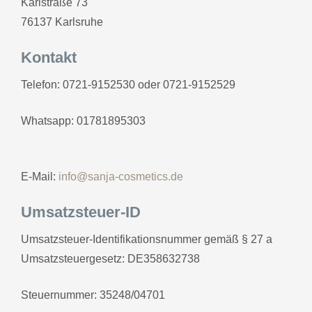
Karlstraße 73
76137 Karlsruhe
Hände & Füße
Kontakt
Telefon: 0721-9152530 oder 0721-9152529
Waxing
Whatsapp: 01781895303
Online-Shop
Gutschein
E-Mail:
info@sanja-cosmetics.de
Umsatzsteuer-ID
Umsatzsteuer-Identifikationsnummer gemäß § 27 a
Umsatzsteuergesetz: DE358632738
Steuernummer: 35248/04701