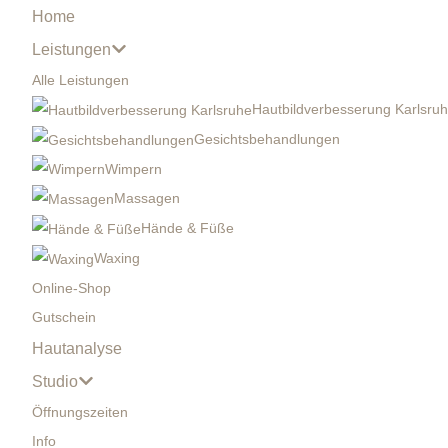
Home
Leistungen
Alle Leistungen
Hautbildverbesserung Karlsru
Gesichtsbehandlungen
Wimpern
Massagen
Hände & Füße
Waxing
Online-Shop
Gutschein
Hautanalyse
Studio
Öffnungszeiten
Info