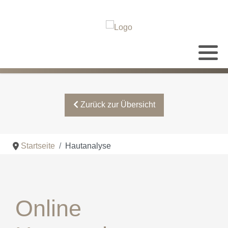
Alle Leistungen
Öffnungszeiten
Info
Hautbildverbesserung Karlsruhe
Räumlichkeiten
Zurück zur Übersicht
Anfahrt
Gesichtsbehandlungen
Startseite
Hautanalyse
Wimpern
Online
Massagen