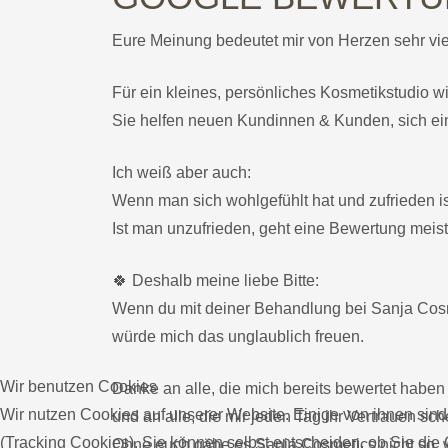
Eure Meinung bedeutet mir von Herzen sehr vie
Hände & Füße
Für ein kleines, persönliches Kosmetikstudio 
Sie helfen neuen Kundinnen & Kunden, sich ein
Waxing
Ich weiß aber auch:
Online-Shop
Wenn man sich wohlgefühlt hat und zufrieden ist
Ist man unzufrieden, geht eine Bewertung meist
Gutschein
🍀 Deshalb meine liebe Bitte:
Wenn du mit deiner Behandlung bei Sanja Cosme
würde mich das unglaublich freuen.
Wir benutzen Cookies
Danke an alle, die mich bereits bewertet haben
Wir nutzen Cookies auf unserer Website. Einige von ihnen sind
und an alle, die mir jeden Tag ihr Vertrauen sc
(Tracking Cookies). Sie können selbst entscheiden, ob Sie die
Ohne euch gäbe es Sanja Cosmetics nicht so, wi