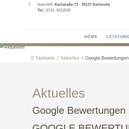
Anschrift:
Karlstraße 73 - 76137 Karlsruhe
Tel.:
0721- 9152530
Alle Leistungen
Öffnungszeiten
HOME
LEISTUN
Info
Hautbildverbesserung Karlsruhe
Räumlichkeiten
Startseite
Aktuelles
Google Bewertungen 
Anfahrt
Gesichtsbehandlungen
Aktuelles
Wimpern
Google Bewertungen 
Massagen
GOOGLE BEWERTU