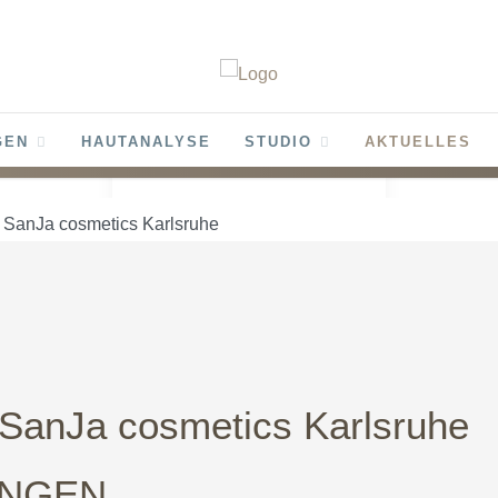
GEN
HAUTANALYSE
STUDIO
AKTUELLES
Aktuellles
Neuigkeiten und Aktuelles
SanJa cosmetics Karlsruhe
SanJa cosmetics Karlsruhe
NGEN