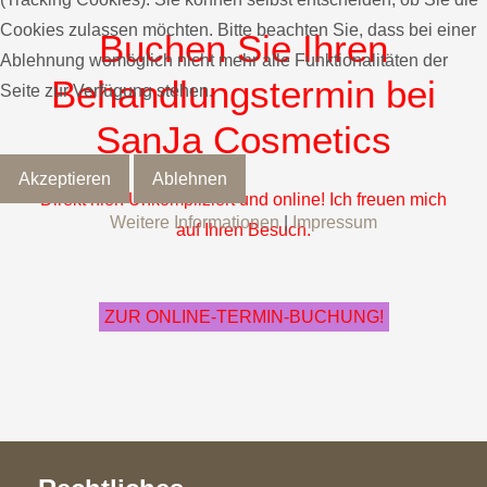
Cookies zulassen möchten. Bitte beachten Sie, dass bei einer
Buchen Sie Ihren
Ablehnung womöglich nicht mehr alle Funktionalitäten der
Behandlungstermin bei
Seite zur Verfügung stehen.
SanJa Cosmetics
Akzeptieren
Ablehnen
Direkt hier! Unkompliziert und online! Ich freuen mich
Weitere Informationen
|
Impressum
auf Ihren Besuch.
ZUR ONLINE-TERMIN-BUCHUNG!